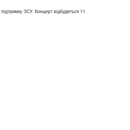
 підтримку ЗСУ. Концерт відбудеться 11
ess:
tural Center of New England
Mall #1382
t Center
2108