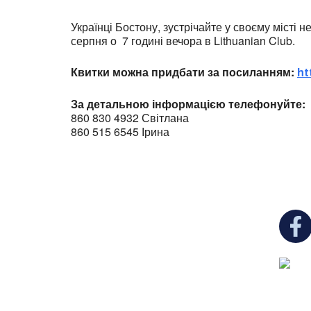
Українці Бостону, зустрічайте у своєму місті
серпня о
7 годині вечора в Lithuanian Club.
Квитки можна придбати за посиланням:
ht
За детальною інформацією телефонуйте:
860 830 4932 Світлана
860 515 6545 Ірина
You c
Ukrainian Cultural Center of New England is
a non-profit, tax-exempt charitable
organization under Section 501(c)(3) of the
Internal Revenue Code and is a registered
Non-Profit Organization in Massachusetts.