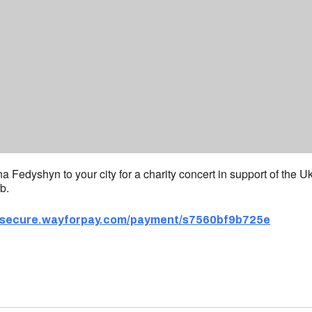
a Fedyshyn to your city for a charity concert in support of the 
b.
//secure.wayforpay.com/payment/s7560bf9b725e