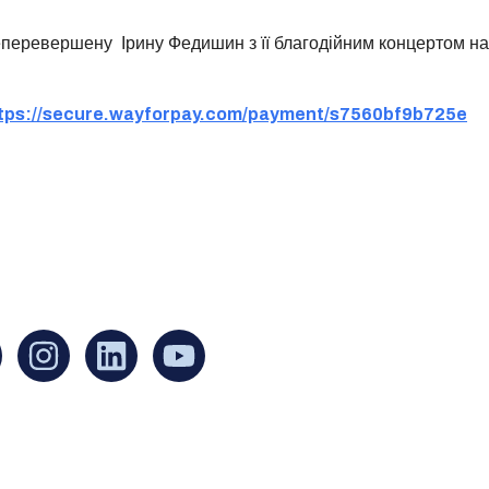
 неперевершену
Ірину Федишин з її благодійним концертом на
tps://secure.wayforpay.com/payment/s7560bf9b725e
an find us at:
Mailing addr
Ukrainian Cul
1 Washington 
at Governmen
Boston, MA 0
United States