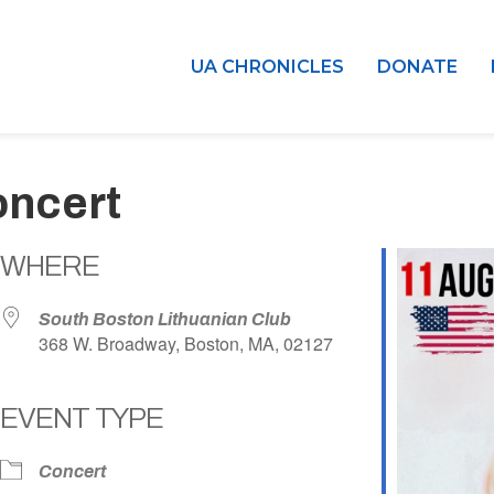
UA CHRONICLES
DONATE
oncert
WHERE
South Boston Lithuanian Club
368 W. Broadway, Boston, MA, 02127
EVENT TYPE
dar
iCalendar
Office 365
Concert