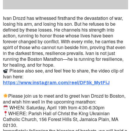
Ivan Drozd has witnessed firsthand the devastation of war,
losing his arm, and losing his son. But he refuses to be
defined by these losses. He channels his strength into
action, running to honor those whose lives have been
forever changed by conflict. With every mile, he carries the
spirit of those who cannot run beside him, proving that even
in the darkest times, resilience prevails. Ivan is not just
running the Boston Marathon—he is running for resilience,
for healing, and for hope.
Please also see, and feel free to share, the video clip of
Ivan here:
https://www.instagram.com/reel/DF5k_MytFiJ
Please join us to meet and to greet Ivan Drozd to Boston,
and wish him well in the upcoming marathon:
WHEN: Saturday, April 19th from 4:30-6:30pm
WHERE: Parish Hall of Christ the King Ukrainian
Catholic Church, 156 Forest Hills St, Jamaica Plain, MA
02130.
Immediately following the blessing of baskets, we will hold a