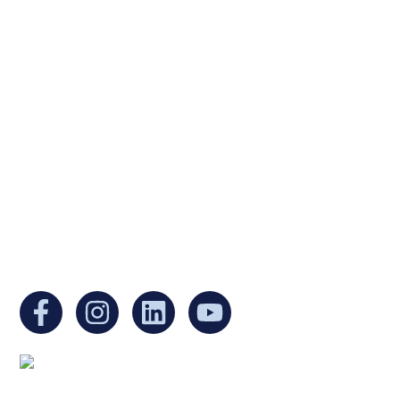
Ukrainian Cultural Center of New England is
a non-profit, tax-exempt charitable
organization under Section 501(c)(3) of the
Internal Revenue Code and is a registered
Non-Profit Organization in Massachusetts.
EIN:
88-3213530
You can find us at: