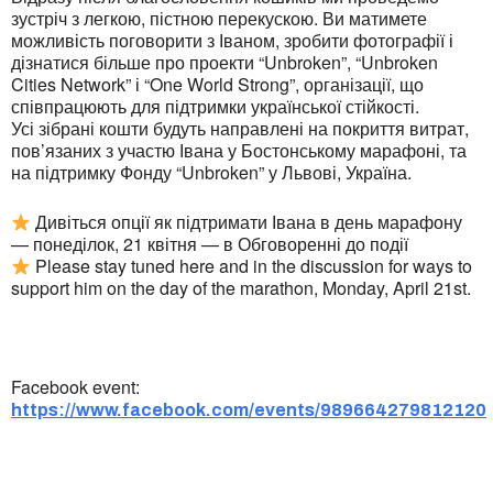
зустріч з легкою, пістною перекускою. Ви матимете
можливість поговорити з Іваном, зробити фотографії і
дізнатися більше про проекти “Unbroken”, “Unbroken
Cities Network” і “One World Strong”, організації, що
співпрацюють для підтримки української стійкості.
Усі зібрані кошти будуть направлені на покриття витрат,
пов’язаних з участю Івана у Бостонському марафоні, та
на підтримку Фонду “Unbroken” у Львові, Україна.
Дивіться опції як підтримати Івана в день марафону
— понеділок, 21 квітня — в Обговоренні до події
Please stay tuned here and in the discussion for ways to
support him on the day of the marathon, Monday, April 21st.
Facebook event:
https://www.facebook.com/events/989664279812120