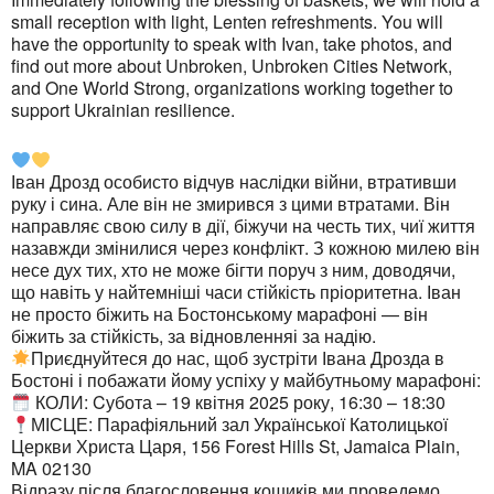
small reception with light, Lenten refreshments. You will
have the opportunity to speak with Ivan, take photos, and
find out more about Unbroken, Unbroken Cities Network,
and One World Strong, organizations working together to
support Ukrainian resilience.
Іван Дрозд особисто відчув наслідки війни, втративши
руку і сина. Але він не змирився з цими втратами. Він
направляє свою силу в дії, біжучи на честь тих, чиї життя
назавжди змінилися через конфлікт. З кожною милею він
несе дух тих, хто не може бігти поруч з ним, доводячи,
що навіть у найтемніші часи стійкість пріоритетна. Іван
не просто біжить на Бостонському марафоні — він
біжить за стійкість, за відновленняі за надію.
Приєднуйтеся до нас, щоб зустріти Івана Дрозда в
Бостоні і побажати йому успіху у майбутньому марафоні:
КОЛИ: Cубота – 19 квітня 2025 року, 16:30 – 18:30
МІСЦЕ: Парафіяльний зал Української Католицької
Церкви Христа Царя, 156 Forest Hills St, Jamaica Plain,
MA 02130
Відразу після благословення кошиків ми проведемо