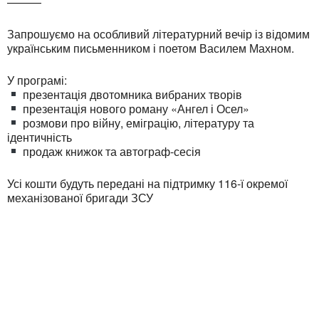
———
Запрошуємо на особливий літературний вечір із відомим
українським письменником і поетом Василем Махном.
У програмі:
презентація двотомника вибраних творів
презентація нового роману «Ангел і Осел»
розмови про війну, еміграцію, літературу та
ідентичність
продаж книжок та автограф-сесія
Усі кошти будуть передані на підтримку 116-ї окремої
механізованої бригади ЗСУ
Ukrainian Cultural Center of New England is