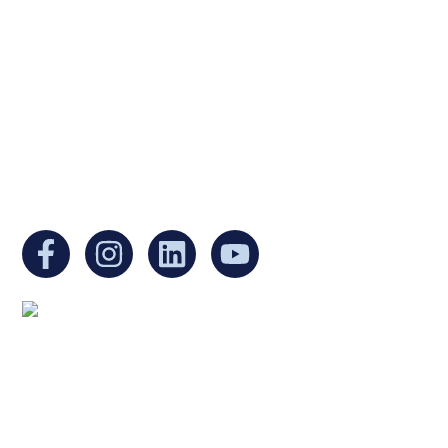
a non-profit, tax-exempt charitable
organization under Section 501(c)(3) of the
Internal Revenue Code and is a registered
Non-Profit Organization in Massachusetts.
EIN:
88-3213530
You can find us at:
Mailing address:
Ukrainian Cultural Center of New England
1 Washington Mall #1382