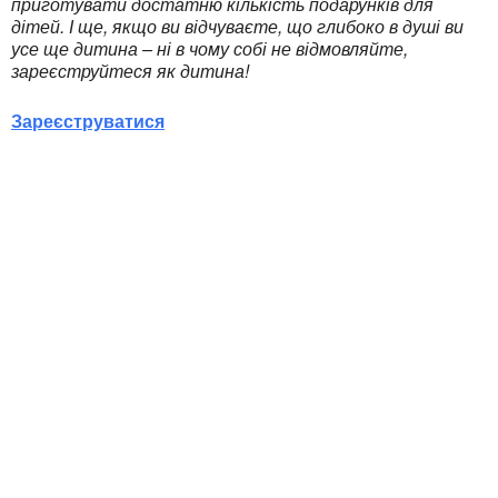
приготувати достатню кількість подарунків для
дітей. І ще, якщо ви відчуваєте, що глибоко в душі ви
усе ще дитина – ні в чому собі не відмовляйте,
зареєструйтеся як дитина!
Зареєструватися
Ukrainian Cultural Center of New England is
a non-profit, tax-exempt charitable
organization under Section 501(c)(3) of the
Internal Revenue Code and is a registered