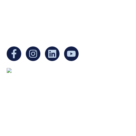
Non-Profit Organization in Massachusetts.
EIN:
88-3213530
You can find us at:
Mailing address:
Ukrainian Cultural Center of New England
1 Washington Mall #1382
at Government Center
Boston, MA 02108
United States