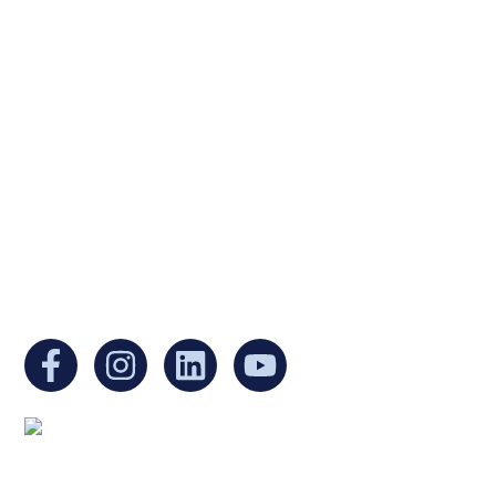
Ukrainian Cultural Center of New England is
a non-profit, tax-exempt charitable
organization under Section 501(c)(3) of the
Internal Revenue Code and is a registered
Non-Profit Organization in Massachusetts.
EIN:
88-3213530
You can find us at:
Mailing address: