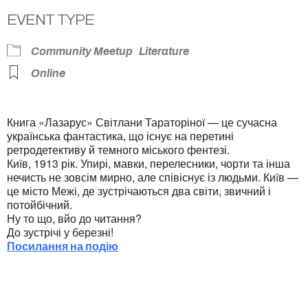
EVENT TYPE
Community Meetup
Literature
Online
Книга «Лазарус» Світлани Тараторіної — це сучасна
українська фантастика, що існує на перетині
ретродетективу й темного міського фентезі.
Київ, 1913 рік. Упирі, мавки, перелесники, чорти та інша
нечисть не зовсім мирно, але співіснує із людьми. Київ —
це місто Межі, де зустрічаються два світи, звичний і
потойбічний.
Ну то що, вйо до читання?
До зустрічі у березні!
Посилання на подію