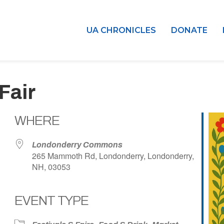
UA CHRONICLES
DONATE
Fair
WHERE
Londonderry Commons
265 Mammoth Rd, Londonderry, Londonderry,
NH, 03053
EVENT TYPE
dar
iCalendar
Office 365