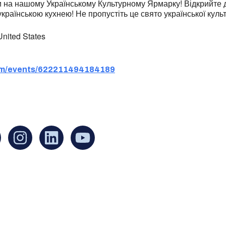
ни на нашому Українському Культурному Ярмарку! Відкрийте 
країнською кухнею! Не пропустіть це свято української куль
nited States
om/events/622211494184189
an find us at:
Mailing addr
Ukrainian Cul
1 Washington 
at Governmen
Boston, MA 0
United States