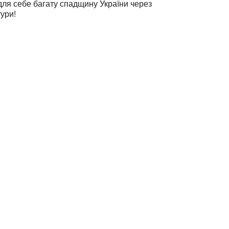
для себе багату спадщину України через
тури!
ess:
tural Center of New England
Mall #1382
t Center
2108