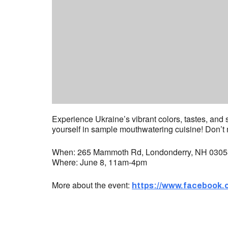
Experience Ukraine’s vibrant colors, tastes, and 
yourself in sample mouthwatering cuisine! Don’t m
When: 265 Mammoth Rd, Londonderry, NH 03053
Where: June 8, 11am-4pm
More about the event:
https://www.facebook