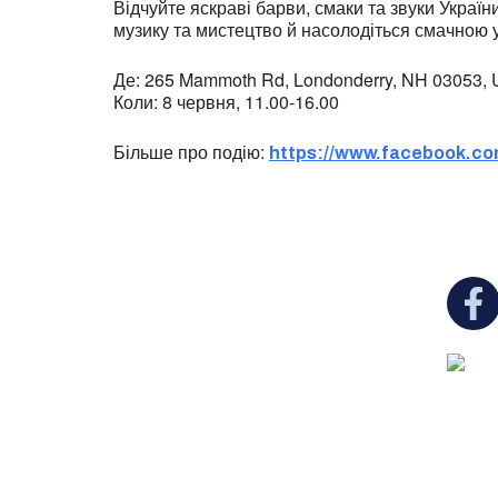
Відчуйте яскраві барви, смаки та звуки Украї
музику та мистецтво й насолодіться смачною у
Де: 265 Mammoth Rd, Londonderry, NH 03053, U
Коли: 8 червня, 11.00-16.00
Більше про подію:
https://www.facebook.c
You c
Ukrainian Cultural Center of New England is
a non-profit, tax-exempt charitable
organization under Section 501(c)(3) of the
Internal Revenue Code and is a registered
Non-Profit Organization in Massachusetts.
EIN:
88-3213530